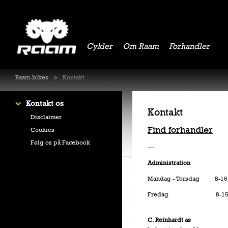
Cykler
Om Raam
Forhandler
Raam-bikes
Kontakt
Kontakt os
Kontakt
Disclaimer
Find forhandler
Cookies
Følg os på Facebook
---
Administration
Mandag - Torsdag 8-16
Fredag 8-1
C. Reinhardt as